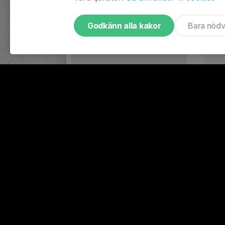
Godkänn alla kakor
Bara nöd
3
Sön