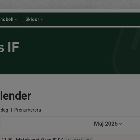
ndboll
Skidor
 IF
lender
 idag
|
Prenumerera
Maj 2026