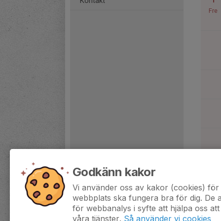
1
Kontakt
Fre
Godkänn kakor
Vi använder oss av kakor (cookies) för 
2
webbplats ska fungera bra för dig. De
Lör
för webbanalys i syfte att hjälpa oss att
våra tjänster.
Så använder vi cookies