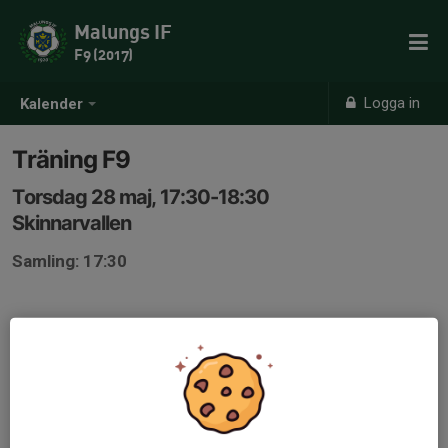
Malungs IF
F9 (2017)
Logga in
Kalender
Träning F9
Torsdag 28 maj, 17:30-18:30
Skinnarvallen
Samling: 17:30