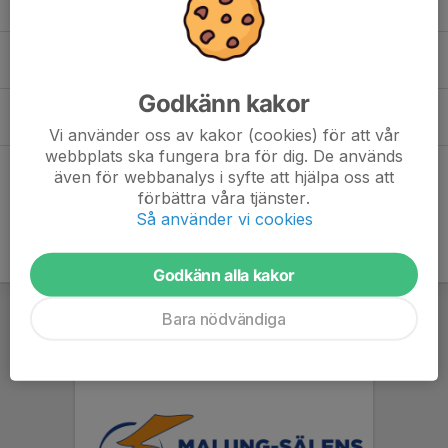
00:00-00:01
Skinnarvallen
Lör 22/8
Brothers of Metal
00:00-00:01
Skinnarvallen
Godkänn kakor
Sön 23/8
Brothers of Metal efterarbete
00:00-00:01
Skinnarvallen
Vi använder oss av kakor (cookies) för att vår
webbplats ska fungera bra för dig. De används
även för webbanalys i syfte att hjälpa oss att
Hela kalendern
förbättra våra tjänster.
Så använder vi cookies
Godkänn alla kakor
Bara nödvändiga