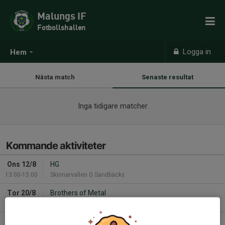
Malungs IF
Fotbollshallen
Logga in
Hem
Nästa match
Senaste resultat
Inga tidigare matcher
Kommande aktiviteter
Ons 12/8
HG
13:00-15:00
Skinnarvallen G Sandbäcks
Tor 20/8
Brothers of Metal
16:00
Skinnarvallen
Fre 21/8
Brothers of Metal