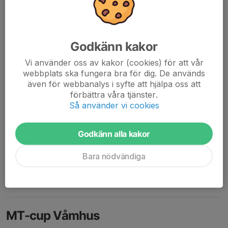
Jag och Josefin vill tacka alla barn och föräldrar för en
fantastisk första halva av säsongen. Det har varit superroligt
och barnen har utvecklats enormt. Jag hoppas att barnen har
Godkänn kakor
tyckt att det har varit lika...
Läs mer
Vi använder oss av kakor (cookies) för att vår
webbplats ska fungera bra för dig. De används
även för webbanalys i syfte att hjälpa oss att
Ingen Lilla Skinnarcup
förbättra våra tjänster.
Så använder vi cookies
21 jun, 22:51
0 kommentarer
Tyvärr så blir det ingen Lilla Skinnarcupen. Det fanns tyvärr inte
Godkänn alla kakor
tillräckligt med lag anmälda.
Bara nödvändiga
Men vi kommer att träna som vanligt nästa vecka och ha en liten
slags avslutning på torsdag innan vi tar ett litet uppehåll.
Läs mer
MT-cup Våmhus