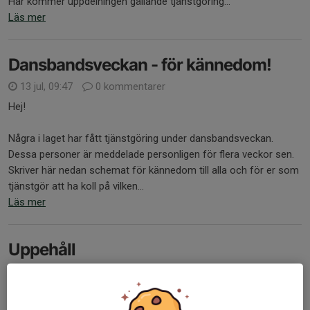
Här kommer uppdelningen gällande tjänstgöring...
Läs mer
Dansbandsveckan - för kännedom!
13 jul, 09:47
0 kommentarer
Hej!
Några i laget har fått tjänstgöring under dansbandsveckan.
Dessa personer är meddelade personligen för flera veckor sen.
Skriver här nedan schemat för kännedom till alla och för er som
tjänstgör att ha koll på vilken...
Läs mer
Uppehåll
28 jun, 23:04
3 kommentarer
Hej alla.