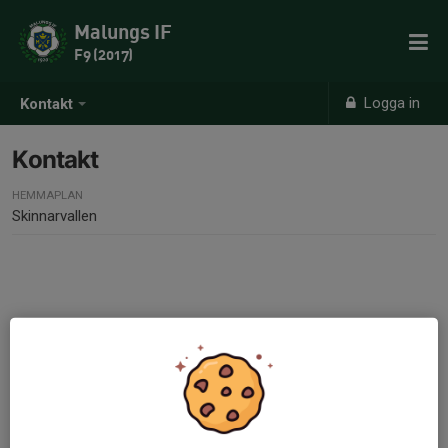
Malungs IF
F9 (2017)
Logga in
Kontakt
Kontakt
HEMMAPLAN
Skinnarvallen