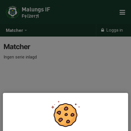
Malungs IF
F9 (2017)
Logga in
Matcher
Matcher
Ingen serie inlagd