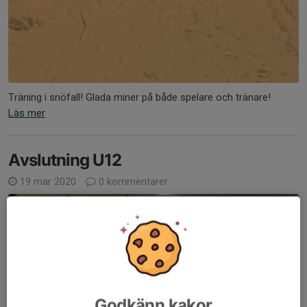
Träning i snöfall! Glada miner på både spelare och tränare!
Läs mer
Avslutning U12
19 mar 2020
0 kommentarer
Godkänn kakor