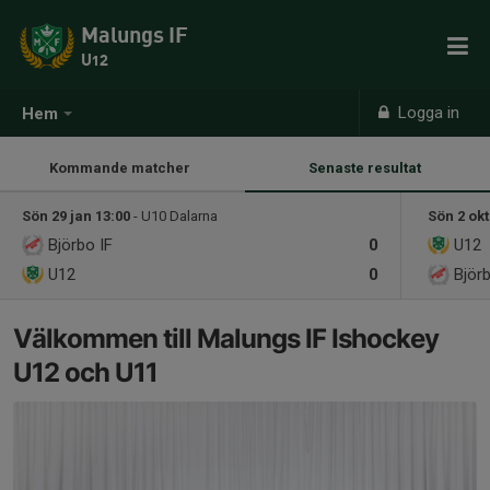
Malungs IF
U12
Logga in
Hem
Kommande matcher
Senaste resultat
Sön 29 jan 13:00
- U10 Dalarna
Sön 2 okt
Björbo IF
0
U12
U12
0
Björ
Välkommen till Malungs IF Ishockey
U12 och U11