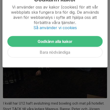
Vi använder oss av kakor (cookies) för att vår
webbplats ska fungera bra för dig. De används
även för webbanalys i syfte att hjälpa oss att
förbättra våra tjänster.
Så använder vi cookies
Godkänn alla kakor
Bara nödvändiga
I kväll har U12 haft avslutning med bowling och mat på hotellet.
Stort TACK till våra ledare Magnus, Banne, Peter och Jörgen