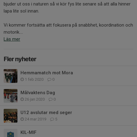
bjuder ut oss i naturen så vi kör fys lite senare så att alla hinner
lapa lite sol innan.
Vi kommer fortsätta att fokusera på snabbhet, koordination och
motorik....
Läs mer
Fler nyheter
Hemmamatch mot Mora
1 feb 2020
0
Målvaktens Dag
26 jan 2020
0
U12 avslutar med seger
24 mar 2019
5
KIL-MIF