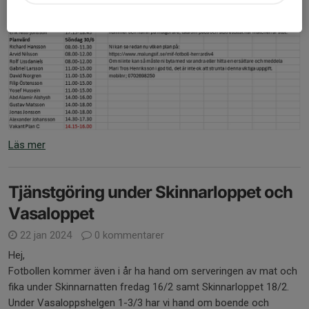
Läs mer
Tjänstgöring under Skinnarloppet och
Vasaloppet
22 jan 2024
0 kommentarer
Hej,
Fotbollen kommer även i år ha hand om serveringen av mat och
fika under Skinnarnatten fredag 16/2 samt Skinnarloppet 18/2.
Under Vasaloppshelgen 1-3/3 har vi hand om boende och