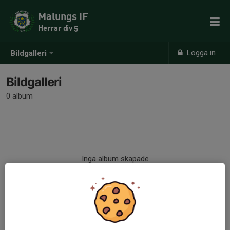
Malungs IF
Herrar div 5
Logga in
Bildgalleri
Bildgalleri
0 album
Inga album skapade