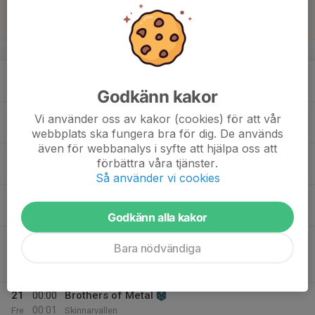
16
Sön
v.34
17
Mån
Godkänn kakor
18
18:00
Herr
Vi använder oss av kakor (cookies) för att vår
19:30
Tis
Skinnarvallen 11 mot 11
webbplats ska fungera bra för dig. De används
även för webbanalys i syfte att hjälpa oss att
19
förbättra våra tjänster.
Ons
Så använder vi cookies
20
16:00
Brothers of Metal
00:00
Tor
Skinnarvallen
Godkänn alla kakor
18:00
Match mot Hulåns IF
Bara nödvändiga
20:00
Division 5 Herr Dalarna
Hulåns IP
21
00:00
Brothers of Metal
00:01
Fre
Skinnarvallen