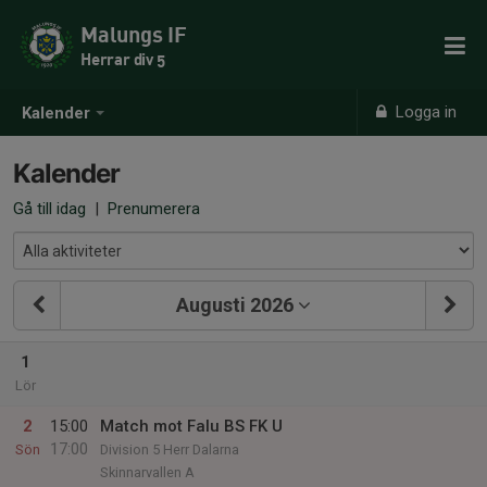
Malungs IF
Herrar div 5
Logga in
Kalender
Kalender
Gå till idag
|
Prenumerera
Augusti 2026
1
Lör
2
15:00
Match mot Falu BS FK U
17:00
Sön
Division 5 Herr Dalarna
Skinnarvallen A