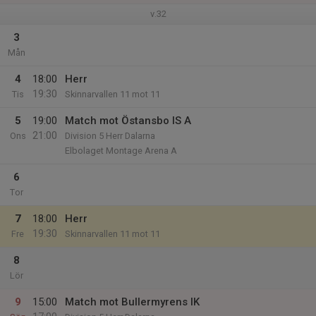
v.32
3
Mån
4
18:00
Herr
19:30
Tis
Skinnarvallen 11 mot 11
5
19:00
Match mot Östansbo IS A
21:00
Ons
Division 5 Herr Dalarna
Elbolaget Montage Arena A
6
Tor
7
18:00
Herr
19:30
Fre
Skinnarvallen 11 mot 11
8
Lör
9
15:00
Match mot Bullermyrens IK