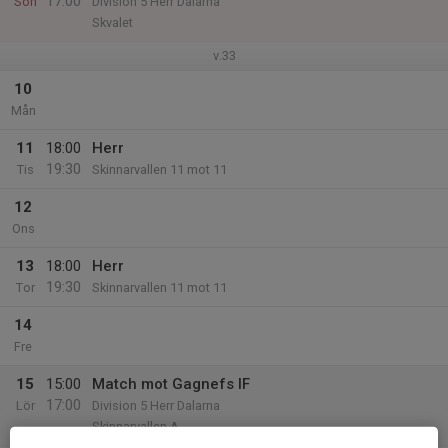
17:00
Sön
Division 5 Herr Dalarna
Skvalet
v.33
10
Mån
11
18:00
Herr
19:30
Tis
Skinnarvallen 11 mot 11
12
Ons
13
18:00
Herr
19:30
Tor
Skinnarvallen 11 mot 11
14
Fre
15
15:00
Match mot Gagnefs IF
17:00
Lör
Division 5 Herr Dalarna
Skinnarvallen A