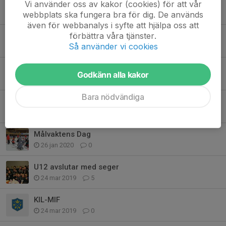
Avslutning U12
Vi använder oss av kakor (cookies) för att vår
webbplats ska fungera bra för dig. De används
19 mar 2020
0
även för webbanalys i syfte att hjälpa oss att
förbättra våra tjänster.
Hockeysäsongen avslutas nu!
Så använder vi cookies
16 mar 2020
0
Fysträning söndag 2/2 kl 17.00
Godkänn alla kakor
2 feb 2020
0
Bara nödvändiga
Hemmamatch mot Mora
1 feb 2020
0
Målvaktens Dag
26 jan 2020
0
U12 avslutar med seger
24 mar 2019
5
KIL-MIF
24 mar 2019
0