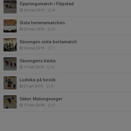
Öppningsmatch i Filipstad
24 mar 2019
0
Sista hemmamatchen.
23 mar 2019
0
Säsongen sista bortamatch
10 mar 2019
1
Säsongens bästa
11 feb 2019
0
Ludvika på besök
21 jan 2019
0
Säker Malungsseger
17 dec 2018
0