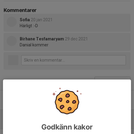
Kommentarer
Sofia
20 jan 2021
Härligt :-D
Birhane Tesfamaryam
29 dec 2021
Danial kommer
Tidigare nyheter
Tack för denna säsong!
31 mar 2022
0
Träning i härlig snö!
20 jan 2021
2
Godkänn kakor