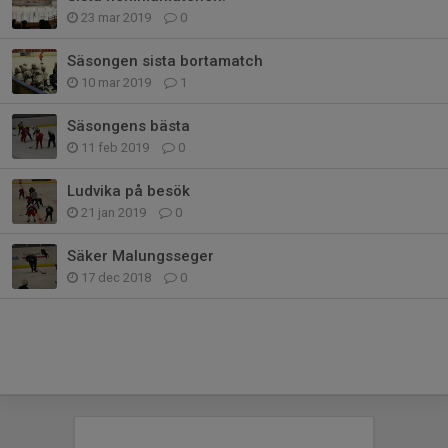
23 mar 2019
0
Säsongen sista bortamatch
10 mar 2019
1
Säsongens bästa
11 feb 2019
0
Ludvika på besök
21 jan 2019
0
Säker Malungsseger
17 dec 2018
0