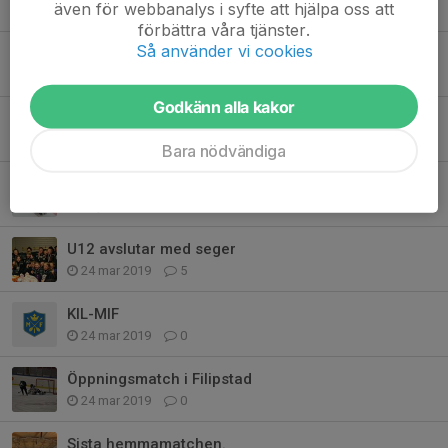
även för webbanalys i syfte att hjälpa oss att
16 mar 2020
0
förbättra våra tjänster.
Så använder vi cookies
Fysträning söndag 2/2 kl 17.00
2 feb 2020
0
Godkänn alla kakor
Hemmamatch mot Mora
1 feb 2020
0
Bara nödvändiga
Målvaktens Dag
26 jan 2020
0
U12 avslutar med seger
24 mar 2019
5
KIL-MIF
24 mar 2019
0
Öppningsmatch i Filipstad
24 mar 2019
0
Sista hemmamatchen.