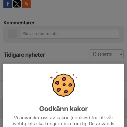
Kommentarer
Tidigare nyheter
Tack för denna säsong!
31 mar 2022
0
Träning i härlig snö!
20 jan 2021
2
Avslutning U12
Godkänn kakor
19 mar 2020
0
Vi använder oss av kakor (cookies) för att vår
webbplats ska fungera bra för dig. De används
Hockeysäsongen avslutas nu!