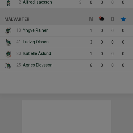
2
Alfred Isacsson
3
0
0
0
0
MÅLVAKTER
10
Yngve Rainer
1
0
0
0
41
Ludvig Olsson
3
0
0
0
20
Isabelle Åslund
1
0
0
0
25
Agnes Elovsson
6
0
0
0