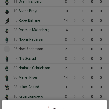
11
Sven Tranberg
3
0
0
0
0
10
Sixten Bröyt
10
0
0
0
0
5
Robel Birhane
14
0
0
0
0
23
Rasmus Möllenberg
14
0
0
0
0
15
Noomi Pedersen
3
0
0
0
0
26
Noel Andersson
2
0
0
0
0
7
Nils Skårud
3
0
0
0
0
32
Nathalie Gabrielsson
2
0
0
0
0
36
Melvin Nises
14
0
0
0
0
28
Lukas Åslund
3
0
0
0
0
16
Kevin Ljungberg
3
0
0
0
0
9
Jasper Lundberg
3
0
0
0
0