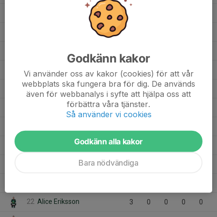
24
Isak Sörli
10
0
0
0
0
20
Isabelle Åslund
9
0
0
0
0
17
Hiyab Gebreselassie
3
0
0
0
0
Godkänn kakor
29
Filip Gudmunds
10
0
0
0
0
Vi använder oss av kakor (cookies) för att vår
webbplats ska fungera bra för dig. De används
8
Egon Nordqvist
14
0
0
0
0
även för webbanalys i syfte att hjälpa oss att
förbättra våra tjänster.
21
Edwin Svensson
3
0
0
0
0
Så använder vi cookies
14
Edvin Eriksson
13
0
0
0
0
Godkänn alla kakor
20
Eddie Eriksson
3
0
0
0
0
Bara nödvändiga
13
Arvid Niss
10
0
0
0
0
27
Arvid Grönberg
9
0
0
0
0
22
Alice Eriksson
3
0
0
0
0