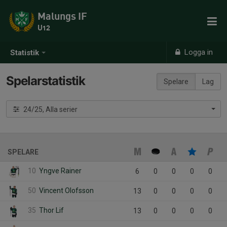
Malungs IF
U12
Logga in
Statistik
Spelarstatistik
Spelare
Lag
24/25, Alla serier
SPELARE
10
Yngve Rainer
6
0
0
0
0
50
Vincent Olofsson
13
0
0
0
0
35
Thor Lif
13
0
0
0
0