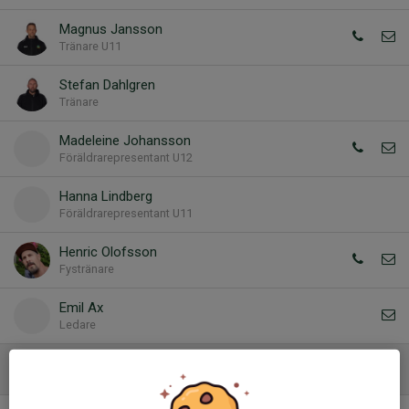
Magnus Jansson
Tränare U11
Stefan Dahlgren
Tränare
Madeleine Johansson
Föräldrarepresentant U12
Hanna Lindberg
Föräldrarepresentant U11
Henric Olofsson
Fystränare
Emil Ax
Ledare
Utan position