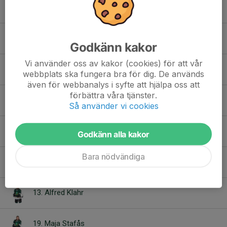
1. Oskar Fedor Olsson
6. Vidar Dahlgren
Godkänn kakor
Vi använder oss av kakor (cookies) för att vår
7. Loui Olsson
webbplats ska fungera bra för dig. De används
även för webbanalys i syfte att hjälpa oss att
förbättra våra tjänster.
8. Zebastian Edvardsson
Så använder vi cookies
9. Wilmer Eriksson
Godkänn alla kakor
Bara nödvändiga
12. Kalle Johansson
13. Alfred Klahr
19. Maja Stafås