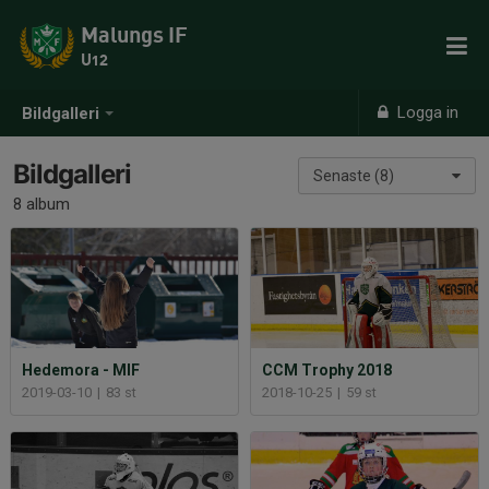
Malungs IF
U12
Logga in
Bildgalleri
Bildgalleri
Senaste (8)
8 album
Hedemora - MIF
CCM Trophy 2018
2019-03-10
|
83 st
2018-10-25
|
59 st