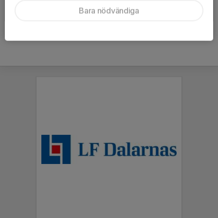
Malung/Vansbro-Falu IF
U12 12/13
Bara nödvändiga
2013-02-02
|
6 st
2013-01-09
|
1 st