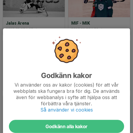
Jalas Arena
MIF - MIK
2018-02-18
|
18 st
2017-11-25
|
31 st
Godkänn kakor
Dubbelmöte Ore
CCM Trophy 2017
Vi använder oss av kakor (cookies) för att vår
2017-11-11
|
20 st
2017-10-22
|
75 st
webbplats ska fungera bra för dig. De används
även för webbanalys i syfte att hjälpa oss att
förbättra våra tjänster.
Så använder vi cookies
Godkänn alla kakor