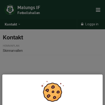
Malungs IF
Fotbollshallen
Logga in
Kontakt
Kontakt
HEMMAPLAN
Skinnarvallen