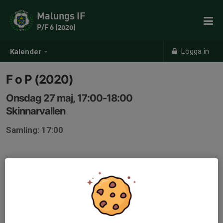
Malungs IF
P/F 6 (2020)
Logga in
Kalender
F o P (2020)
Onsdag 27 maj, 17:00-18:00
Skinnarvallen
Samling: 17:00