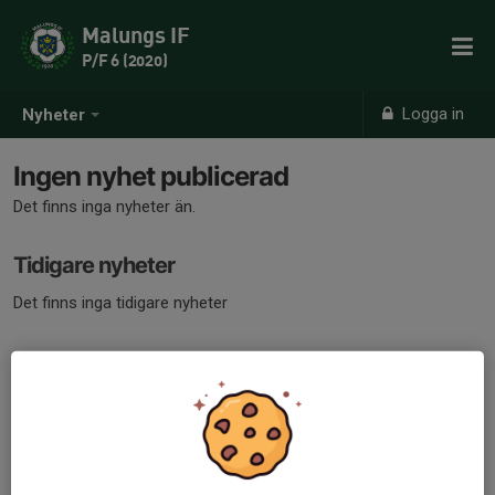
Malungs IF
P/F 6 (2020)
Logga in
Nyheter
Ingen nyhet publicerad
Det finns inga nyheter än.
Tidigare nyheter
Det finns inga tidigare nyheter