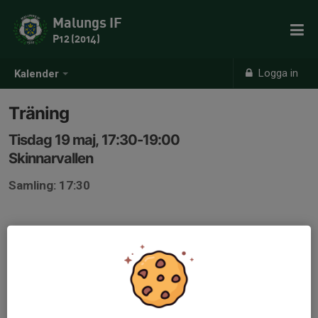
Malungs IF
P12 (2014)
Logga in
Kalender
Träning
Tisdag 19 maj, 17:30-19:00
Skinnarvallen
Samling: 17:30