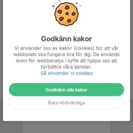
Aman Teklu
E-post visas bara för inloggade
Yngve Rainer
072-232 79 30
Godkänn kakor
Vi använder oss av kakor (cookies) för att vår
Robel Birhane
webbplats ska fungera bra för dig. De används
även för webbanalys i syfte att hjälpa oss att
0762546678
E-post visas bara för inloggade
förbättra våra tjänster.
Så använder vi cookies
Godkänn alla kakor
Bara nödvändiga