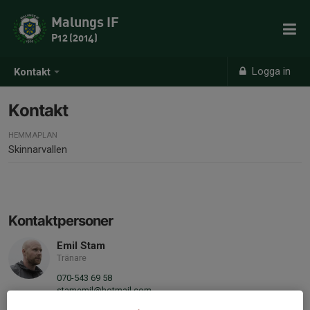
Malungs IF
P12 (2014)
Logga in
Kontakt
Kontakt
HEMMAPLAN
Skinnarvallen
Kontaktpersoner
Emil Stam
Tränare
070-543 69 58
stamemil@hotmail.com