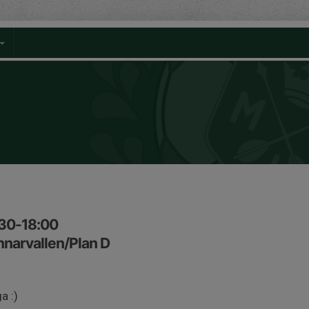
:30-18:00
nnarvallen/Plan D
n
ga :)