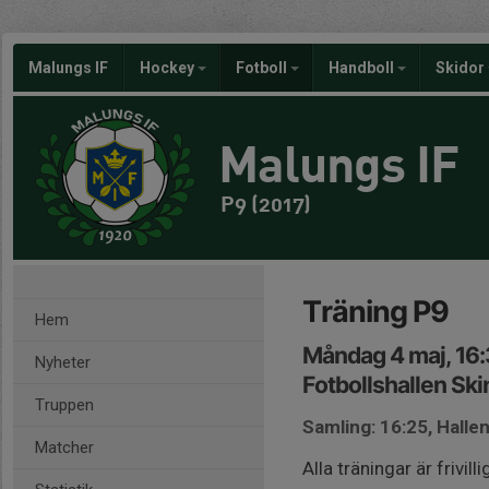
Malungs IF
Hockey
Fotboll
Handboll
Skidor
Malungs IF
P9 (2017)
Träning P9
Hem
Måndag 4 maj, 16
Nyheter
Fotbollshallen Ski
Truppen
Samling: 16:25, Halle
Matcher
Alla träningar är frivilli