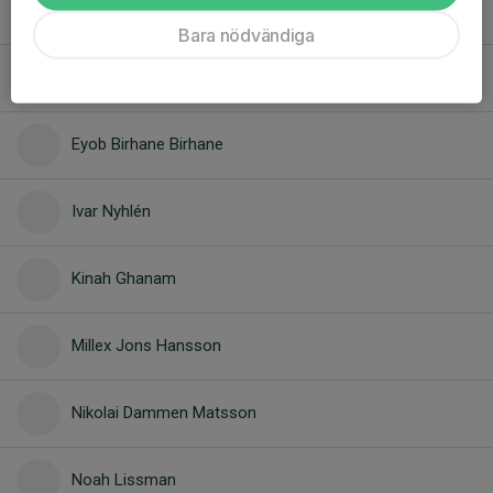
Aston Sandbäck
Bara nödvändiga
Bilal Borchashvili
Eyob Birhane Birhane
Ivar Nyhlén
Kinah Ghanam
Millex Jons Hansson
Nikolai Dammen Matsson
Noah Lissman