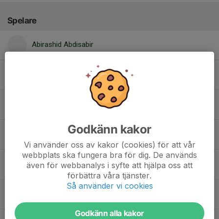
Spelare
Abirashid Abdisabir
Adrian Sveen Öhrnell
Amir Payandah
Godkänn kakor
Andreas Safe
Vi använder oss av kakor (cookies) för att vår
webbplats ska fungera bra för dig. De används
Arvid Jonsson
även för webbanalys i syfte att hjälpa oss att
förbättra våra tjänster.
Så använder vi cookies
Ashiraf Butoyi
Godkänn alla kakor