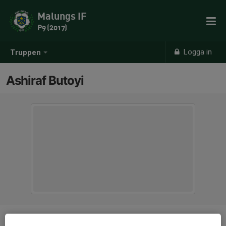
Malungs IF
P9 (2017)
Logga in
Truppen
Ashiraf Butoyi
Position
-