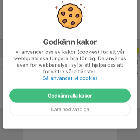
Ålder
9 år
Godkänn kakor
Vi använder oss av kakor (cookies) för att vår
ALLA SERIER
ALLA ÅR
webbplats ska fungera bra för dig. De används
2026
3
0
0
0
även för webbanalys i syfte att hjälpa oss att
förbättra våra tjänster.
Totalt
3
0
0
0
Så använder vi cookies
Godkänn alla kakor
Bara nödvändiga