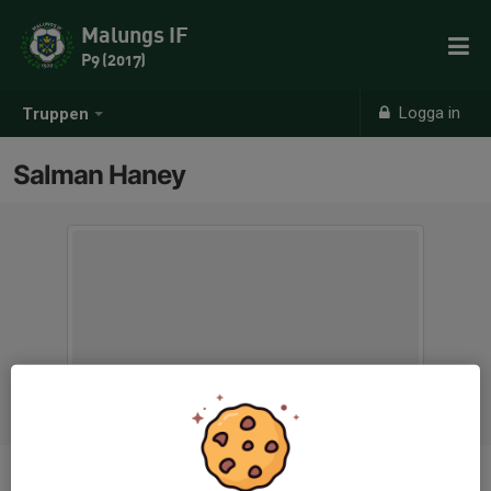
Malungs IF
P9 (2017)
Logga in
Truppen
Salman Haney
Position
-