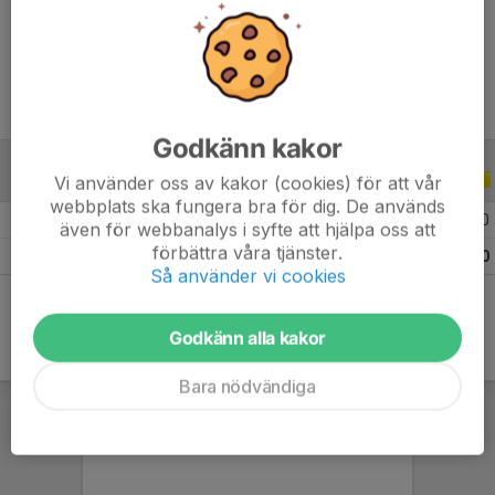
Ålder
9 år
Godkänn kakor
Vi använder oss av kakor (cookies) för att vår
ALLA SERIER
ALLA ÅR
webbplats ska fungera bra för dig. De används
2026
3
0
0
0
även för webbanalys i syfte att hjälpa oss att
förbättra våra tjänster.
Totalt
3
0
0
0
Så använder vi cookies
Godkänn alla kakor
Bara nödvändiga