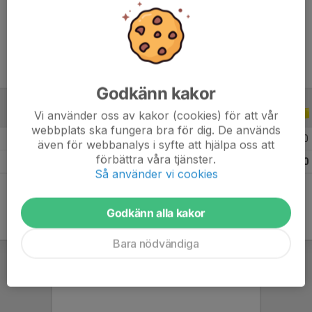
Ålder
9 år
Godkänn kakor
Vi använder oss av kakor (cookies) för att vår
ALLA SERIER
ALLA ÅR
webbplats ska fungera bra för dig. De används
2026
5
0
0
0
även för webbanalys i syfte att hjälpa oss att
förbättra våra tjänster.
Totalt
5
0
0
0
Så använder vi cookies
Godkänn alla kakor
Bara nödvändiga