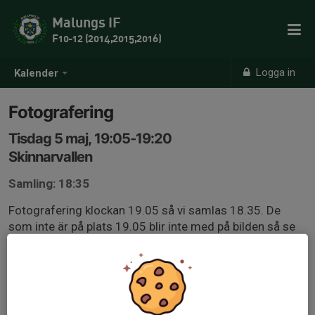
Malungs IF
F10-12 (2014,2015,2016)
Logga in
Kalender
Fotografering
Tisdag 5 maj, 19:05-19:20
Skinnarvallen
Samling: 18:35
Fotografering klockan 19.05 så vi samlas 18.35. De
som inte är på plats 19.05 blir inte med på bilden så se
till att komma i tid så vi hinner byta om och göra oss
redo för fotografering.
OBS! En blankett kommer delas ut på
måndagsträningen. Denna MÅSTE vara ifylld före