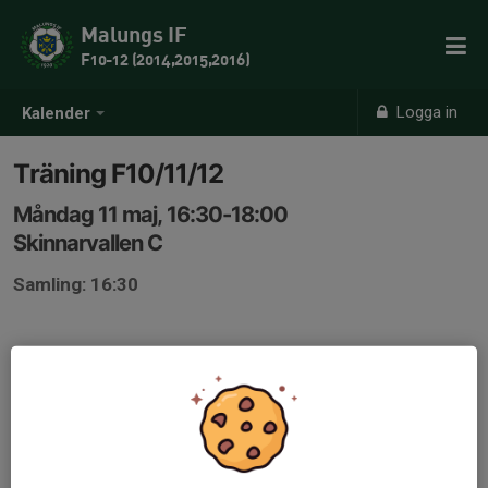
Malungs IF
F10-12 (2014,2015,2016)
Logga in
Kalender
Träning F10/11/12
Måndag 11 maj, 16:30-18:00
Skinnarvallen C
Samling: 16:30