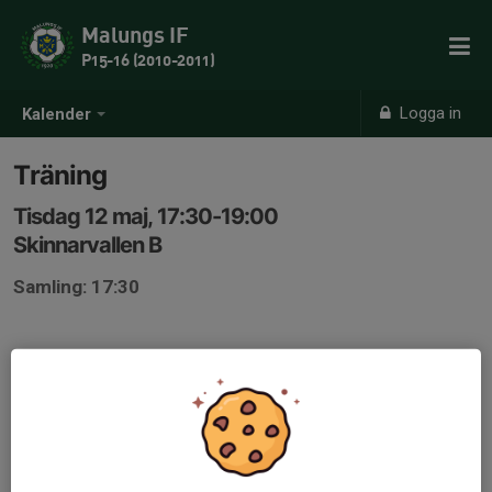
Malungs IF
P15-16 (2010-2011)
Logga in
Kalender
Träning
Tisdag 12 maj, 17:30-19:00
Skinnarvallen B
Samling: 17:30