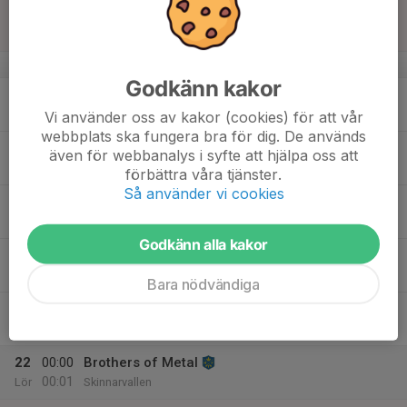
16:20
Sön
Pojkar Division 2
Skinnarvallen A
v.34
Godkänn kakor
17
Mån
Vi använder oss av kakor (cookies) för att vår
webbplats ska fungera bra för dig. De används
18
även för webbanalys i syfte att hjälpa oss att
Tis
förbättra våra tjänster.
Så använder vi cookies
19
Ons
Godkänn alla kakor
20
16:00
Brothers of Metal
00:00
Tor
Skinnarvallen
Bara nödvändiga
21
00:00
Brothers of Metal
00:01
Fre
Skinnarvallen
22
00:00
Brothers of Metal
00:01
Lör
Skinnarvallen