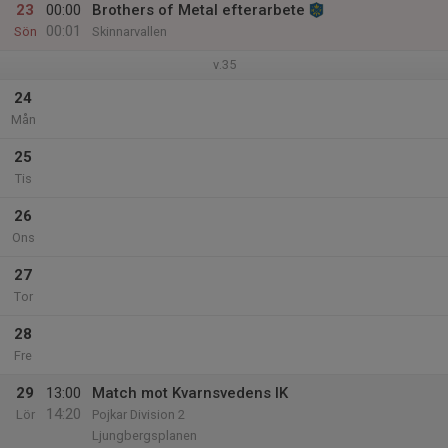
23
00:00
Brothers of Metal efterarbete
00:01
Sön
Skinnarvallen
v.35
24
Mån
25
Tis
26
Ons
27
Tor
28
Fre
29
13:00
Match mot Kvarnsvedens IK
14:20
Lör
Pojkar Division 2
Ljungbergsplanen