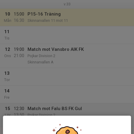
v.33
10
15:00
P15-16 Träning
16:30
Mån
Skinnarvallen 11 mot 11
11
Tis
12
19:00
Match mot Vansbro AIK FK
21:00
Ons
Pojkar Division 2
Skinnarvallen A
13
Tor
14
Fre
15
12:30
Match mot Falu BS FK Gul
13:50
Lör
Pojkar Division 2
Kopparvallen B
16
15:00
Match mot Ludvika FK