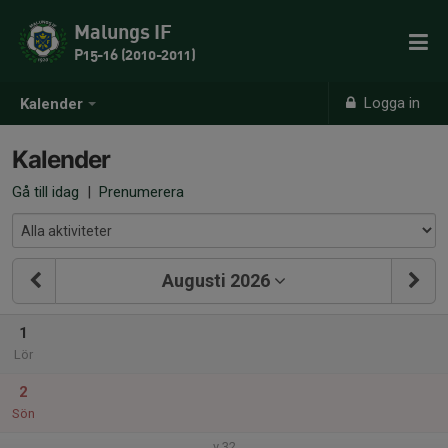
Malungs IF
P15-16 (2010-2011)
Logga in
Kalender
Kalender
Gå till idag
|
Prenumerera
Augusti 2026
1
Lör
2
Sön
v.32