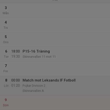
3
Mån
4
Tis
5
Ons
6
18:00
P15-16 Träning
19:30
Tor
Skinnarvallen 11 mot 11
7
Fre
8
00:00
Match mot Leksands IF Fotboll
01:20
Lör
Pojkar Division 2
Skinnarvallen A
9
Sön