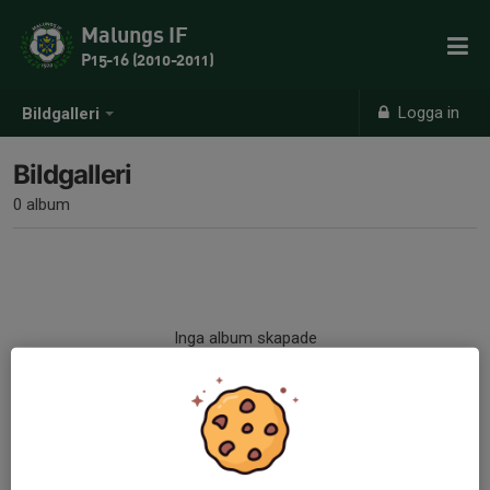
Malungs IF
P15-16 (2010-2011)
Logga in
Bildgalleri
Bildgalleri
0 album
Inga album skapade