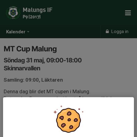
Malungs IF
P9 (2017)
Logga in
Kalender
MT Cup Malung
Söndag 31 maj, 09:00-18:00
Skinnarvallen
Samling: 09:00, Läktaren
Denna dag blir det MT cupen i Malung.
Det spelas 5-manna och vi har två lag anmälda!
Tider kommer eftersom, men räkna med hela dagen.
Svara så fort som möjligt så vi kan planera dagen på
bästa sätt :)