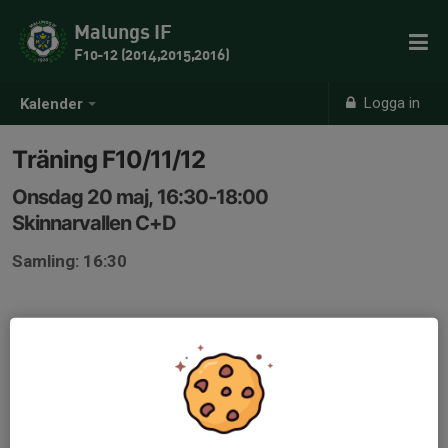
Malungs IF
F10-12 (2014,2015,2016)
Logga in
Kalender
Träning F10/11/12
Onsdag 20 maj, 16:30-18:00
Skinnarvallen C+D
Samling: 16:30