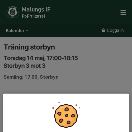
Malungs IF
PoF 7 (2019)
Logga in
Kalender
Träning storbyn
Torsdag 14 maj, 17:00-18:15
Storbyn 3 mot 3
Samling: 17:00, Storbyn