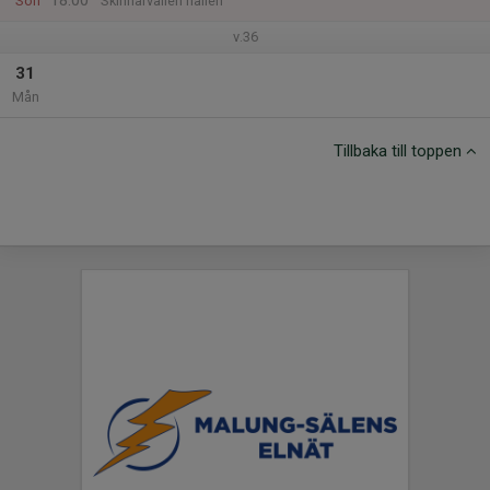
18:00
Sön
Skinnarvallen hallen
v.36
31
Mån
Tillbaka till toppen