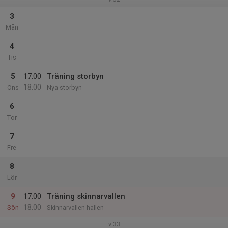
3
Mån
4
Tis
5
17:00
Träning storbyn
18:00
Ons
Nya storbyn
6
Tor
7
Fre
8
Lör
9
17:00
Träning skinnarvallen
18:00
Sön
Skinnarvallen hallen
v.33