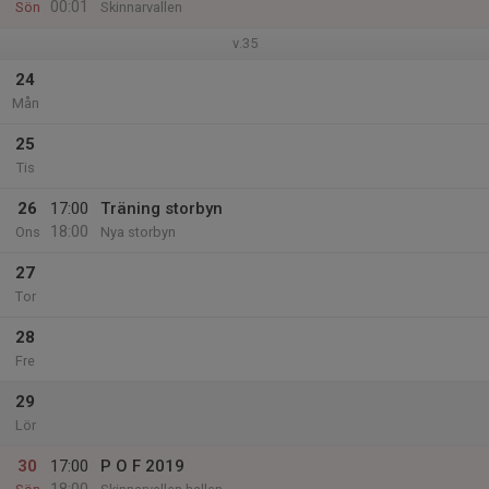
00:01
Sön
Skinnarvallen
v.35
24
Mån
25
Tis
26
17:00
Träning storbyn
18:00
Ons
Nya storbyn
27
Tor
28
Fre
29
Lör
30
17:00
P O F 2019