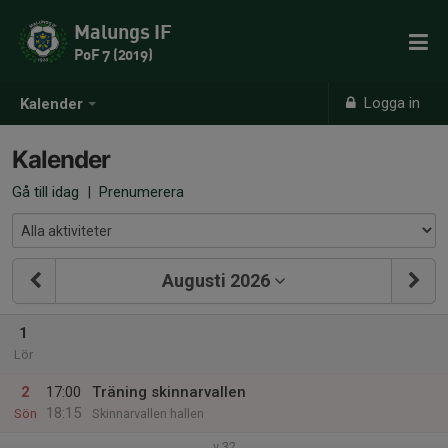
Malungs IF
PoF 7 (2019)
Logga in
Kalender
Kalender
Gå till idag
|
Prenumerera
Augusti 2026
1
Lör
2
17:00
Träning skinnarvallen
18:15
Sön
Skinnarvallen hallen
v.32