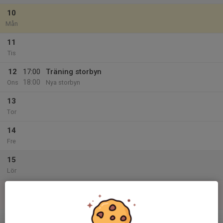
10
Mån
11
Tis
12
17:00
Träning storbyn
18:00
Ons
Nya storbyn
13
Tor
14
Fre
15
Lör
16
Sön
v.34