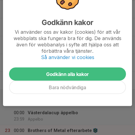
17
Mån
Godkänn kakor
18
Tis
Vi använder oss av kakor (cookies) för att vår
webbplats ska fungera bra för dig. De används
19
17:00
Träning storbyn
även för webbanalys i syfte att hjälpa oss att
18:00
Ons
Nya storbyn
förbättra våra tjänster.
Så använder vi cookies
20
16:00
Brothers of Metal
00:00
Tor
Skinnarvallen
Godkänn alla kakor
21
00:00
Brothers of Metal
00:01
Fre
Skinnarvallen
Bara nödvändiga
22
00:00
Brothers of Metal
00:01
Lör
Skinnarvallen
00:00
Västerdalacup äppelbo
23:59
Äppelbo
23
00:00
Brothers of Metal efterarbete