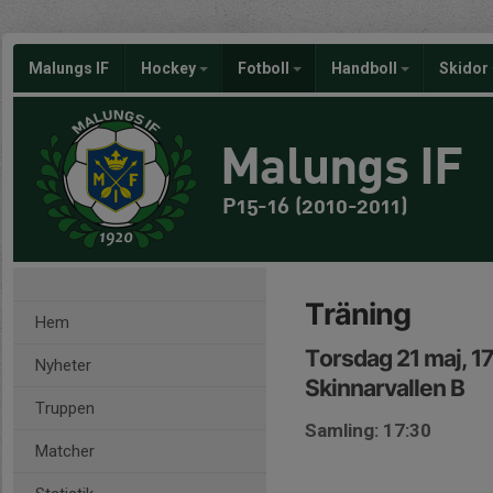
Malungs IF
Hockey
Fotboll
Handboll
Skidor
Malungs IF
P15-16 (2010-2011)
Träning
Hem
Torsdag 21 maj, 1
Nyheter
Skinnarvallen B
Truppen
Samling: 17:30
Matcher