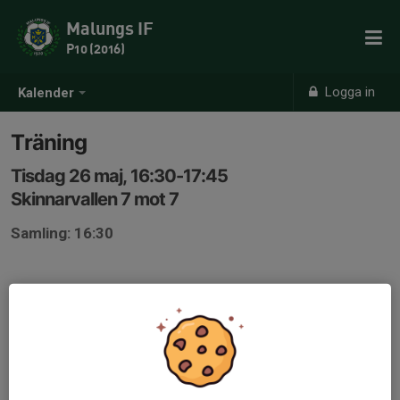
Malungs IF
P10 (2016)
Logga in
Kalender
Träning
Tisdag 26 maj, 16:30-17:45
Skinnarvallen 7 mot 7
Samling: 16:30