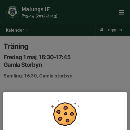
Malungs IF
P13-14 (2012-2013)
Logga in
Kalender
Träning
Fredag 1 maj, 16:30-17:45
Gamla Storbyn
Samling: 16:30, Gamla storbyn