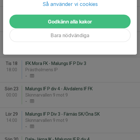
-
Så använder vi cookies
Sön 16
Malungs IF P Div 3 - IK Brage Vit
12:00
Skinnarvallen 9 mot 9
Godkänn alla kakor
-
Bara nödvändiga
Sön 16
Malungs IF P div 4 - Leksands IF Fotboll Vit
15:00
Skinnarvallen 9 mot 9
-
Tis 18
IFK Mora FK - Malungs IF P Div 3
18:00
Prästholmens IP
-
Sön 23
Malungs IF P div 4 - Älvdalens IF FK
00:00
Skinnarvallen 9 mot 9
-
Lör 29
Malungs IF P Div 3 - Färnäs SK/Öna SK
14:00
Skinnarvallen 9 mot 9
-
Sön 30
Dala-Järna IK - Malungs IF P div 4