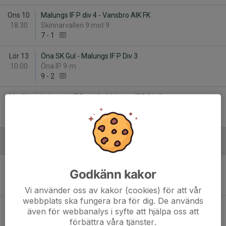
Ons 10
Malungs IF P div 4 - Vansbro AIK FK
18:30
Skinnarvallen 9 mot 9
7
-
1
Lör 13
Öna SK Gul - Malungs IF P Div 3
10:00
Öna IP 9-m
9
-
2
Sön 21
Leksands IF Fotboll - Malungs IF P Div 3
15:00
Siljansvallen konstgräs 9 mot 9
-
Augusti
Fre 14
Vansbro AIK FK - Malungs IF P div 4
Godkänn kakor
18:30
Vanåvallen 9 mot 9
-
Vi använder oss av kakor (cookies) för att vår
webbplats ska fungera bra för dig. De används
Lör 15
Malungs IF P Div 3 - IFK Rättvik FK/Vikarby IK
även för webbanalys i syfte att hjälpa oss att
14:00
Skinnarvallen 9 mot 9
förbättra våra tjänster.