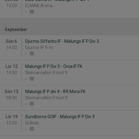
13:00
ELMAB Arena
-
September
Sön 6
Djurmo Sifferbo IF - Malungs IF P Div 3
14:00
Djurmo IP 9-m
-
Lör 12
Malungs IF P Div 3 - Orsa IF FK
14:00
Skinnarvallen 9 mot 9
-
Sön 13
Malungs IF P div 4 - IFK Mora FK
00:00
Skinnarvallen 9 mot 9
-
Lör 19
Sundborns GOIF - Malungs IF P Div 3
12:00
Grånäs
-