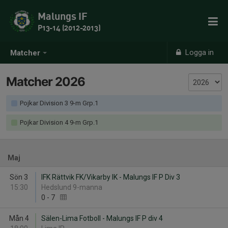
Malungs IF
P13-14 (2012-2013)
Logga in
Matcher
Matcher 2026
Pojkar Division 3 9-m Grp.1
Pojkar Division 4 9-m Grp.1
Maj
Sön 3
IFK Rättvik FK/Vikarby IK - Malungs IF P Div 3
15:30
Hedslund 9-manna
0
-
7
Mån 4
Sälen-Lima Fotboll - Malungs IF P div 4