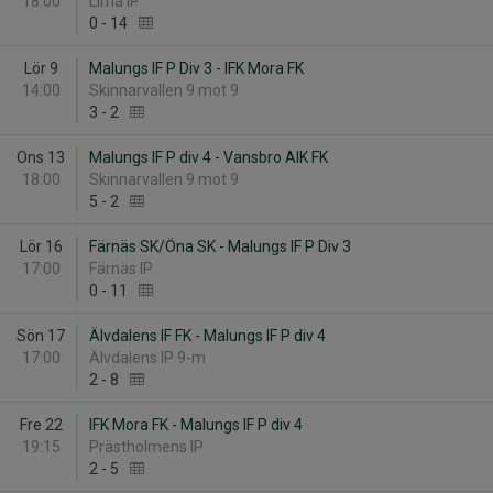
18:00
Lima IP
0
-
14
Lör 9
Malungs IF P Div 3 - IFK Mora FK
14:00
Skinnarvallen 9 mot 9
3
-
2
Ons 13
Malungs IF P div 4 - Vansbro AIK FK
18:00
Skinnarvallen 9 mot 9
5
-
2
Lör 16
Färnäs SK/Öna SK - Malungs IF P Div 3
17:00
Färnäs IP
0
-
11
Sön 17
Älvdalens IF FK - Malungs IF P div 4
17:00
Älvdalens IP 9-m
2
-
8
Fre 22
IFK Mora FK - Malungs IF P div 4
19:15
Prästholmens IP
2
-
5