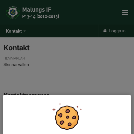
Malungs IF
P13-14 (2012-2013)
Logga in
Kontakt
Kontakt
HEMMAPLAN
Skinnarvallen
Kontaktpersoner
Fredrik Olsson
Tränare
028-01 34 39
073-810 83 37
freddaooo@hotmail.com