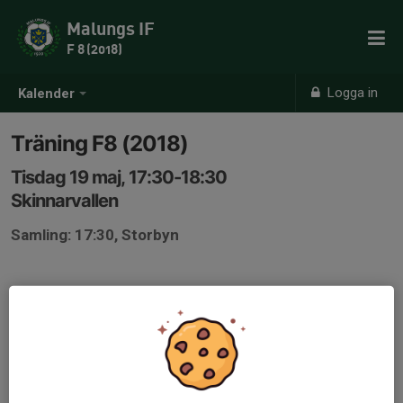
Malungs IF
F 8 (2018)
Logga in
Kalender
Träning F8 (2018)
Tisdag 19 maj, 17:30-18:30
Skinnarvallen
Samling: 17:30, Storbyn