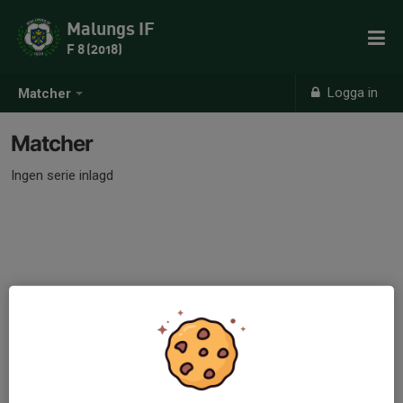
Malungs IF
F 8 (2018)
Logga in
Matcher
Matcher
Ingen serie inlagd