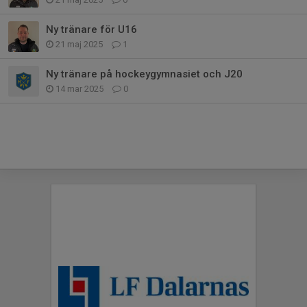
Ny tränare för U16
21 maj 2025
1
Ny tränare på hockeygymnasiet och J20
14 mar 2025
0