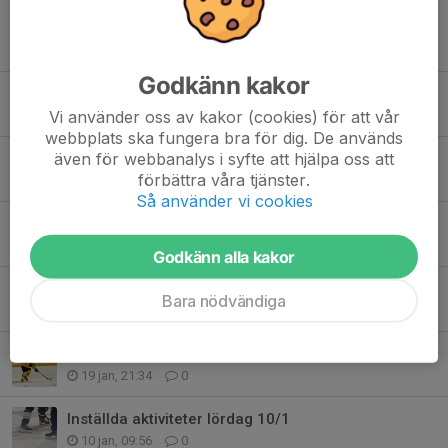
Tidigare nyheter
Godkänn kakor
Brothers of Metal Open Air – 22 augusti
Vi använder oss av kakor (cookies) för att vår
20 jul, 08:32
0
webbplats ska fungera bra för dig. De används
även för webbanalys i syfte att hjälpa oss att
RM Uttagen
förbättra våra tjänster.
23 mar, 08:03
9
Så använder vi cookies
Malungs tjej i Dalatruppen till RM U15
16 mar, 10:43
13
Godkänn alla kakor
Förändringar i tränarstaber!
Bara nödvändiga
31 jan, 11:33
0
Grattis Svea!
19 jan, 21:34
0
Inställda aktiviteter lördag 10/1
10 jan, 09:56
0