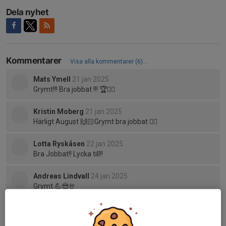
Dela nyhet
Kommentarer
Visa alla kommentarer (6)...
Mats Ymell
21 jan 2025
Grymt!!! Bra jobbat !!! 🏆👍🏻
Kristin Moberg
21 jan 2025
Härligt August 🙌🏻Grymt bra jobbat 👌🏻
Lotta Ryskåsen
22 jan 2025
Bra Jobbat!! Lycka till!!
Andreas Lindvall
24 jan 2025
Grymt 💪😎🤘