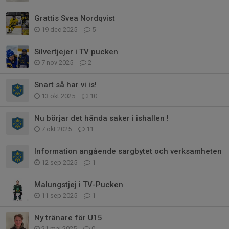
Grattis Svea Nordqvist
19 dec 2025
5
Silvertjejer i TV pucken
7 nov 2025
2
Snart så har vi is!
13 okt 2025
10
Nu börjar det hända saker i ishallen !
7 okt 2025
11
Information angående sargbytet och verksamheten
12 sep 2025
1
Malungstjej i TV-Pucken
11 sep 2025
1
Ny tränare för U15
21 maj 2025
0