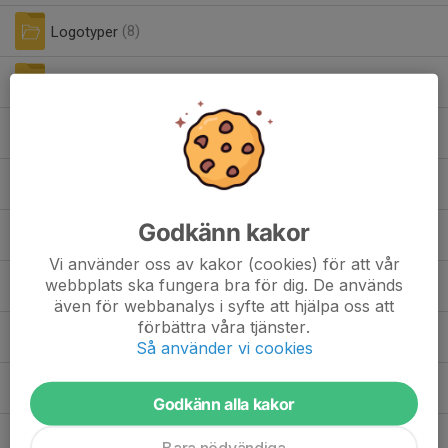
Logotyper
(8)
Mallar/ersättningar
(3)
OVR Matchrapportering
(2)
SISU
(1)
Godkänn kakor
Utbildning/kurser
(0)
Vi använder oss av kakor (cookies) för att vår
webbplats ska fungera bra för dig. De används
Vasaloppet
(6)
även för webbanalys i syfte att hjälpa oss att
förbättra våra tjänster.
Foraldrafoldern.PDF
Så använder vi cookies
5,33 MB
Hjärntrappan PDF.pdf
1,58 MB
| Hjärtrappan
Godkänn alla kakor
Materialvård.pdf
Bara nödvändiga