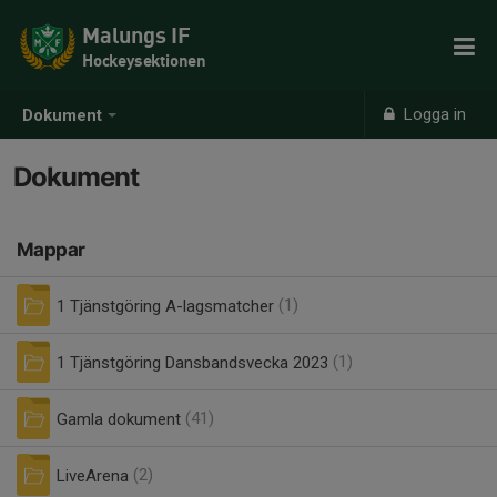
Malungs IF
Hockeysektionen
Logga in
Dokument
Dokument
Mappar
1 Tjänstgöring A-lagsmatcher
(1)
1 Tjänstgöring Dansbandsvecka 2023
(1)
Gamla dokument
(41)
LiveArena
(2)