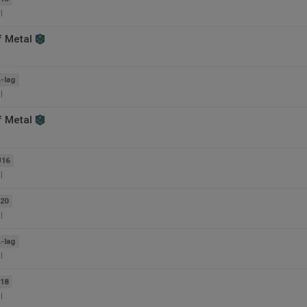
l
f Metal
-lag
l
f Metal
U16
l
20
l
-lag
l
18
l