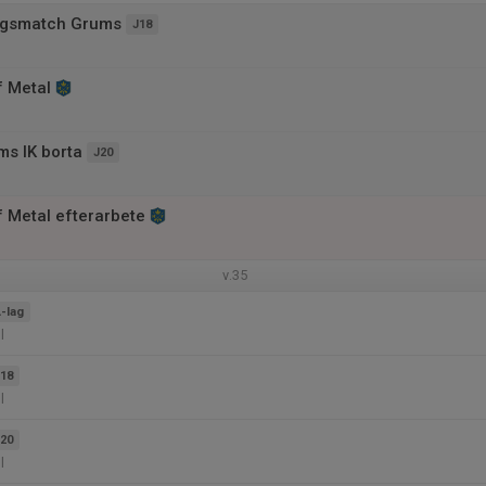
ngsmatch Grums
J18
f Metal
s IK borta
J20
f Metal efterarbete
v.35
-lag
l
18
l
20
l