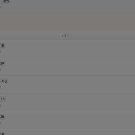
J20
l
v.34
18
l
20
l
-lag
l
U16
l
20
l
18