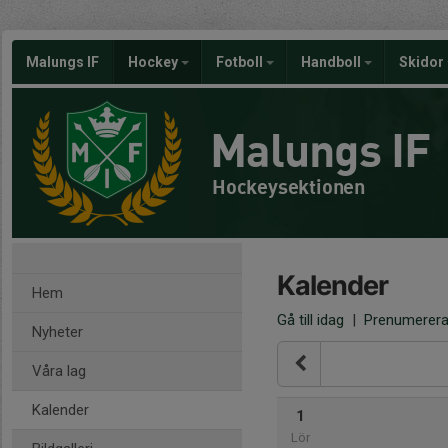
Malungs IF
Hockey
Fotboll
Handboll
Skidor
Malungs IF
Hockeysektionen
Kalender
Hem
Gå till idag
|
Prenumerer
Nyheter
Våra lag
Kalender
1
Lör