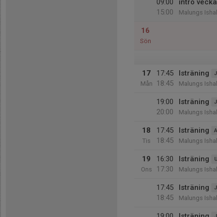
09:00
intro vecka
15:00
Malungs Ishal
16
Sön
17
17:45
Isträning
J
18:45
Mån
Malungs Ishal
19:00
Isträning
J
20:00
Malungs Ishal
18
17:45
Isträning
A
18:45
Tis
Malungs Ishal
19
16:30
Isträning
17:30
Ons
Malungs Ishal
17:45
Isträning
J
18:45
Malungs Ishal
19:00
Isträning
J