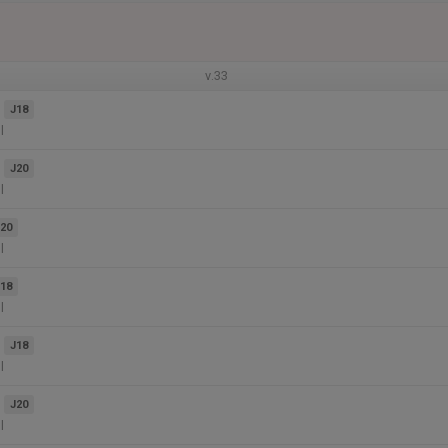
v.33
J18
l
J20
l
20
l
18
l
J18
l
J20
l