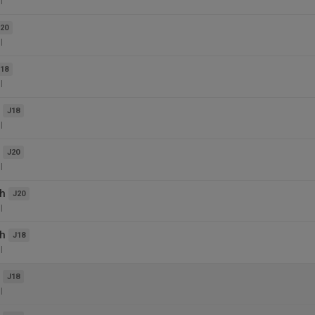
l
20
l
18
l
J18
l
J20
l
ch
J20
l
ch
J18
l
J18
l