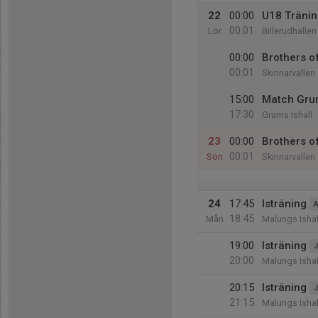
22
00:00
U18 Träni
00:01
Lör
Billerudhallen
00:00
Brothers o
00:01
Skinnarvallen
15:00
Match Grum
17:30
Grums Ishall
23
00:00
Brothers o
00:01
Sön
Skinnarvallen
24
17:45
Isträning
A
18:45
Mån
Malungs Ishal
19:00
Isträning
J
20:00
Malungs Ishal
20:15
Isträning
J
21:15
Malungs Ishal