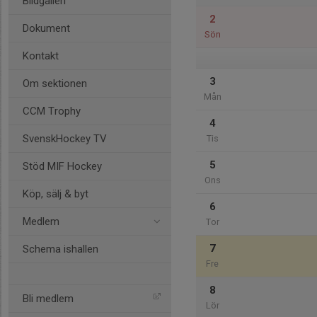
Bildgalleri
2
Dokument
Sön
Kontakt
3
Om sektionen
Mån
CCM Trophy
4
SvenskHockey TV
Tis
5
Stöd MIF Hockey
Ons
Köp, sälj & byt
6
Medlem
Tor
7
Schema ishallen
Fre
8
Bli medlem
Lör