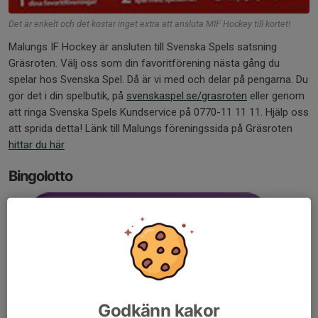
Det är enkelt och det kostar inget extra att ansluta MIF Hockey till kortet!
Malungs IF Hockey är ansluten till Svenska Spels satsning
Gräsroten. Välj oss som din favoritförening nästa gång du
spelar hos Svenska Spel. Då är vi med och delar på pengarna. Du
gör det i din spelbutik, på
svenskaspel.se/grasroten
eller genom
att ringa Svenska Spels Kundservice på 0770-11 11 11. Hjälp oss
att sprida detta! Länk till Malungs föreningssida på Gräsroten
hittar du här
Bingolotto
Godkänn kakor