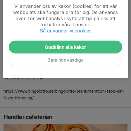
Vi använder oss av kakor (cookies) för att vår
webbplats ska fungera bra för dig. De används
även för webbanalys i syfte att hjälpa oss att
förbättra våra tjänster.
Så använder vi cookies
Godkänn alla kakor
Koppla dina Bingolotter till Malungs IF Hockey så blir det ett
Bara nödvändiga
skönt klirr i klubbkassan varje gång du köper en lott eller
prenumererar. Mer information hur det går till hittar du på
Bingolottos hemsida:
https://www.bingolotto.se/bingolotto/prenumeration/stod-din-
favoritforening/
Handla i cafeterian