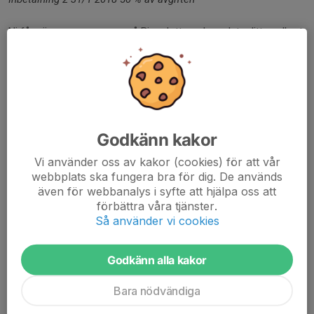
Ni får gärna prenumerera på Bingolotto och ansluta ditt spelkort
till Malungs IF Hockey. Hör av dig till din föräldrarepresentant för
vidare instruktioner.
Säsongsavgifter för säsongen 2017/2018
- U 16 (02-03) 2900 kr
- U14 (04-05) 2500 kr
Godkänn kakor
- U12 (06-07) 2300 kr
- U10 (08-09) 600 kr
Vi använder oss av kakor (cookies) för att vår
webbplats ska fungera bra för dig. De används
- U 8 (10-11) 300 kr
även för webbanalys i syfte att hjälpa oss att
förbättra våra tjänster.
Så använder vi cookies
Betala säsongsavgiften på
BG 5360-9715
. Uppge barnets
namn och lagtillhörighet på inbetalningen. Eventuella frågor
besvaras av kassör Susanne Gudmundsson (070-317 11 37).
Godkänn alla kakor
Bara nödvändiga