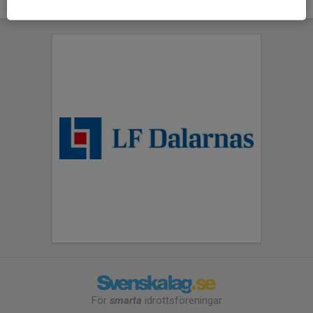
För
smarta
idrottsföreningar