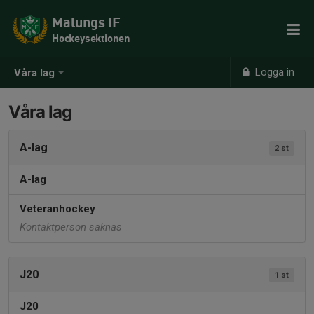
Malungs IF
Hockeysektionen
Logga in
Våra lag
Våra lag
A-lag
2 st
A-lag
Veteranhockey
Kontaktperson saknas
J20
1 st
J20