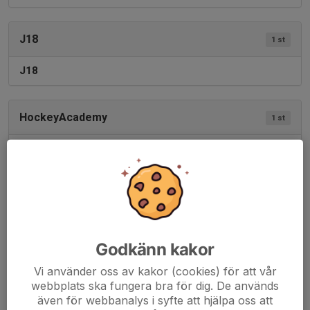
J18
1 st
J18
HockeyAcademy
1 st
HockeyAcademy
Andreas Nordquist
, HG Ansvarig
Per Edvall
, Sportchef Malung-Sälen Gymnasieskola
Ungdom
5 st
Godkänn kakor
U16
Vi använder oss av kakor (cookies) för att vår
webbplats ska fungera bra för dig. De används
U14
även för webbanalys i syfte att hjälpa oss att