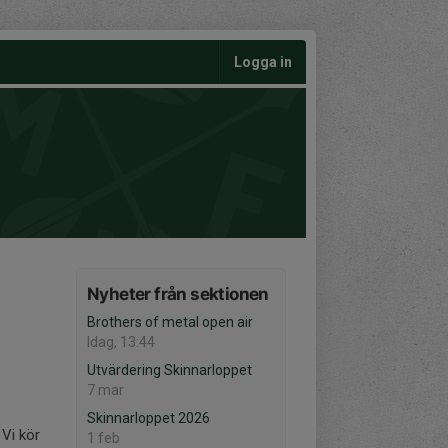
Logga in
Nyheter från sektionen
Brothers of metal open air
Idag, 13:44
Utvärdering Skinnarloppet
7 mar
Skinnarloppet 2026
 Vi kör
1 feb