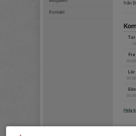
Bildgalleri
från B
Kontakt
Kom
Tor
16
Fre
00:00
Lör
00:00
Sön
00:00
Hela 