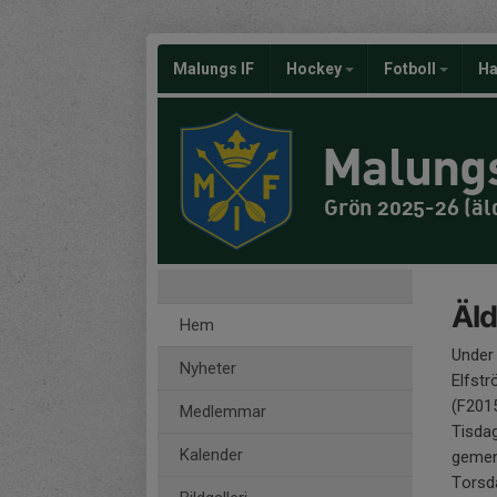
Malungs IF
Hockey
Fotboll
Ha
Malungs
Grön 2025-26 (äl
Äld
Hem
Under
Nyheter
Elfstr
(F2015
Medlemmar
Tisdag
Kalender
gemen
Torsda