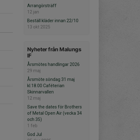
Arrangörsträff
12 jan
Beställ kläder innan 22/10
13 okt 2025
Nyheter från Malungs
IF
Årsmötes handlingar 2026
29 maj
Årsmöte söndag 31 maj
kl.18.00 Caféterian
Skinnarvallen
12 maj
Save the dates för Brothers
of Metal Open Air (vecka 34
och 35)
1 feb
God Jul