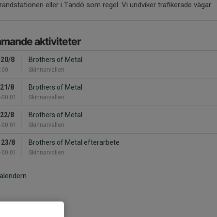
randstationen eller i Tandö som regel. Vi undviker trafikerade vägar.
mande aktiviteter
 20/8
Brothers of Metal
:00
Skinnarvallen
 21/8
Brothers of Metal
-00:01
Skinnarvallen
 22/8
Brothers of Metal
-00:01
Skinnarvallen
 23/8
Brothers of Metal efterarbete
-00:01
Skinnarvallen
kalendern