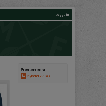
Logga in
Prenumerera
Nyheter via RSS