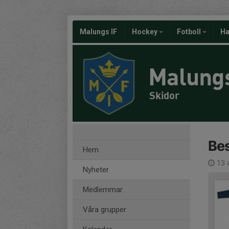
Malungs IF
Hockey
Fotboll
Ha
Malungs
Skidor
Bes
Hem
13 
Nyheter
Medlemmar
Våra grupper