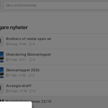
gare nyheter
Brothers of metal open air
6 aug, 13:44
0
Utvärdering Skinnarloppet
7 mar, 10:11
0
Skinnarloppet 2026
1 feb, 11:09
0
Arrangörsträff
12 jan, 17:18
0
Beställ kläder innan 22/10
13 okt 2025
0